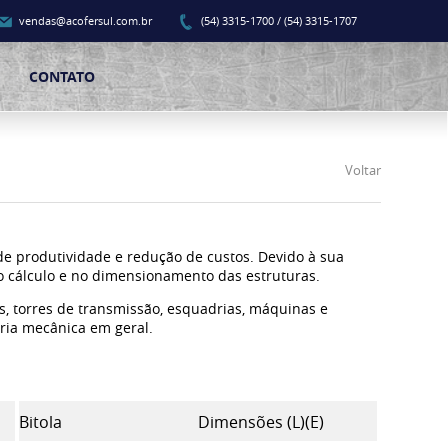
vendas@acofersul.com.br
(54) 3315-1700 / (54) 3315-1707
CONTATO
Voltar
 de produtividade e redução de custos. Devido à sua
no cálculo e no dimensionamento das estruturas.
, torres de transmissão, esquadrias, máquinas e
tria mecânica em geral.
Bitola
Dimensões (L)(E)