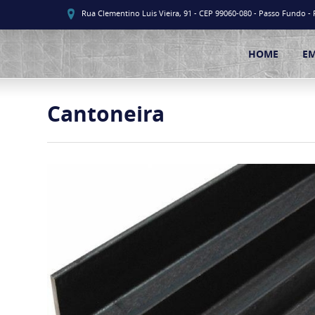
Rua Clementino Luis Vieira, 91 - CEP 99060-080 - Passo Fundo - 
HOME
E
Cantoneira