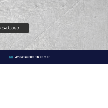
O CATÁLOGO
vendas@acofersul.com.br