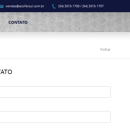
vendas@acofersul.com.br
(54) 3315-1700 / (54) 3315-1707
CONTATO
Voltar
TATO