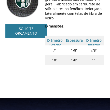
geral. Fabricado em carbureto de
silício e resina fenólica. Reforçado
lateralmente com telas de fibra de
vidro.
Dimensões:
SOLICITE
ORÇAMENTO
Diâmetro
Espessura
Diâmetro
Externo
Interno
7″
1/8″
7/8″
10″
1/8″
1″