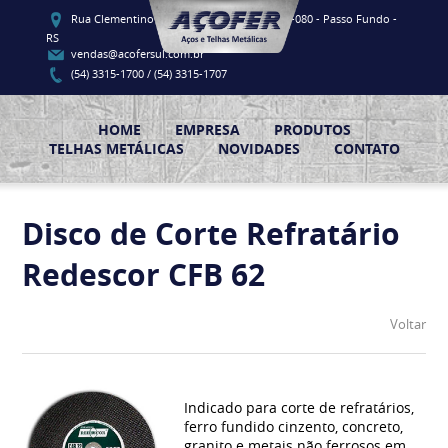
Rua Clementino Luis Vieira, 91 - CEP 99060-080 - Passo Fundo -
RS
vendas@acofersul.com.br
(54) 3315-1700 / (54) 3315-1707
HOME
EMPRESA
PRODUTOS
TELHAS METÁLICAS
NOVIDADES
CONTATO
Disco de Corte Refratário
Redescor CFB 62
Voltar
Indicado para corte de refratários,
ferro fundido cinzento, concreto,
granito e metais não ferrosos em