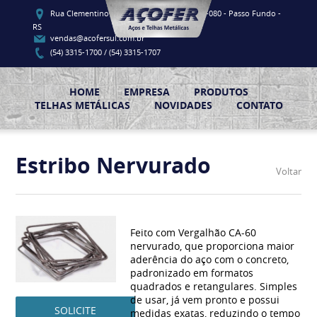
Rua Clementino Luis Vieira, 91 - CEP 99060-080 - Passo Fundo -
RS
vendas@acofersul.com.br
(54) 3315-1700 / (54) 3315-1707
HOME
EMPRESA
PRODUTOS
TELHAS METÁLICAS
NOVIDADES
CONTATO
Estribo Nervurado
Voltar
Feito com Vergalhão CA-60
nervurado, que proporciona maior
aderência do aço com o concreto,
padronizado em formatos
quadrados e retangulares. Simples
de usar, já vem pronto e possui
SOLICITE
medidas exatas, reduzindo o tempo