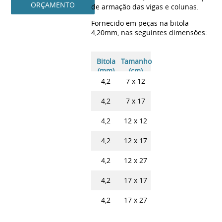
ORÇAMENTO
de armação das vigas e colunas.
Fornecido em peças na bitola
4,20mm, nas seguintes dimensões:
Bitola
Tamanho
(mm)
(cm)
4,2
7 x 12
4,2
7 x 17
4,2
12 x 12
4,2
12 x 17
4,2
12 x 27
4,2
17 x 17
4,2
17 x 27