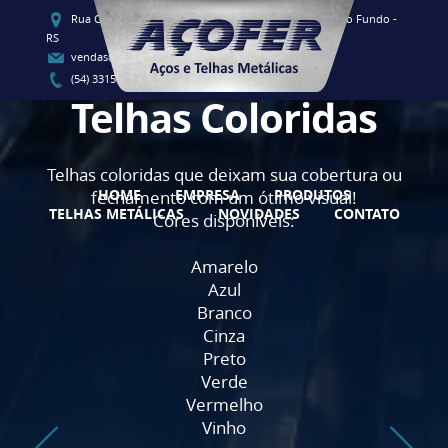
Rua Clementino Luis Vieira, 91 - CEP 99060-080 - Passo Fundo -
RS
vendas@acofersul.com.br
(54) 3315-1700 / (54) 3315-1707
Telhas Coloridas
Telhas coloridas que deixam sua cobertura ou
HOME
EMPRESA
PRODUTOS
fechamento com um ótimo visual!
TELHAS METÁLICAS
NOVIDADES
CONTATO
Cores disponíveis:
Amarelo
Azul
Branco
Cinza
Preto
Verde
Vermelho
Vinho