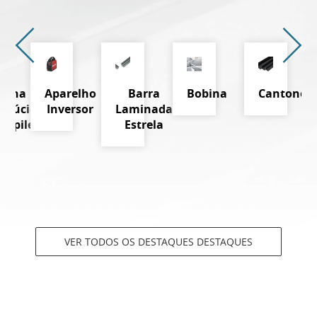
Telha
Aparelho
Barra
Bobina
Cantoneir
nslúcida
Inversor
Laminada
propileno
Estrela
VER TODOS OS DESTAQUES DESTAQUES