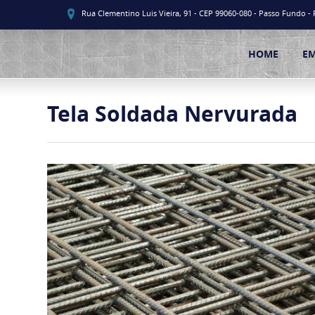
Rua Clementino Luis Vieira, 91 - CEP 99060-080 - Passo Fundo - 
HOME
E
Tela Soldada Nervurada