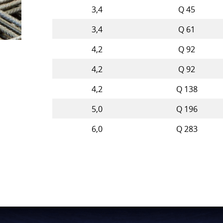
3,4
Q 45
3,4
Q 61
4,2
Q 92
4,2
Q 92
4,2
Q 138
5,0
Q 196
6,0
Q 283