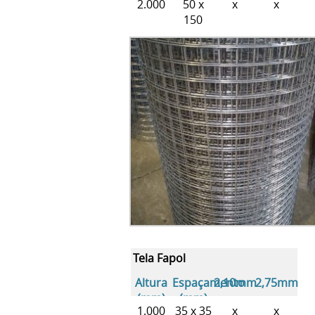
2.000
50 x
x
x
150
Tela Fapol
Altura
Espaçamento
2,10mm
2,75mm
(mm)
(mm)
1.000
35 x 35
x
x