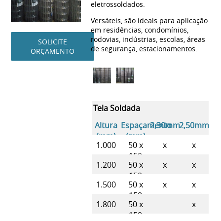
eletrossoldados.
Versáteis, são ideais para aplicação
em residências, condomínios,
rodovias, indústrias, escolas, áreas
SOLICITE
de segurança, estacionamentos.
ORÇAMENTO
Tela Soldada
Altura
Espaçamento
2,30mm
2,50mm
(mm)
(mm)
1.000
50 x
x
x
150
1.200
50 x
x
x
150
1.500
50 x
x
x
150
1.800
50 x
x
150