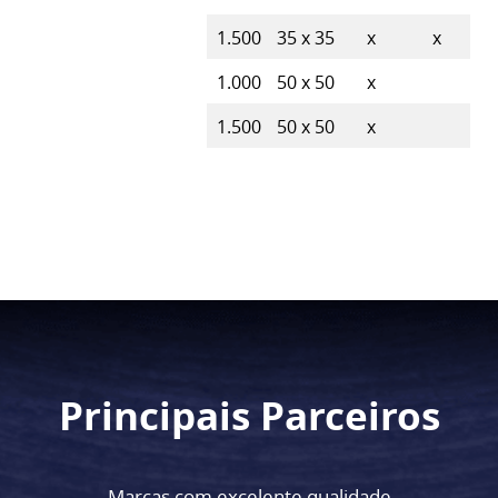
1.500
35 x 35
x
x
1.000
50 x 50
x
1.500
50 x 50
x
Principais Parceiros
Marcas com excelente qualidade