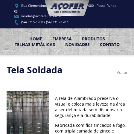
Rua Clementino Luis Vieira, 91 - CEP 99060-080 - Passo Fundo -
RS
vendas@acofersul.com.br
(54) 3315-1700 / (54) 3315-1707
HOME
EMPRESA
PRODUTOS
TELHAS METÁLICAS
NOVIDADES
CONTATO
Tela Soldada
Voltar
A tela de Alambrado preserva o
visual e coloca mais leveza na área
a ser delimitada sem dispensar a
segurança e a durabilidade.
Fabricada com fios zincados a fogo,
com tripla camada de zinco e