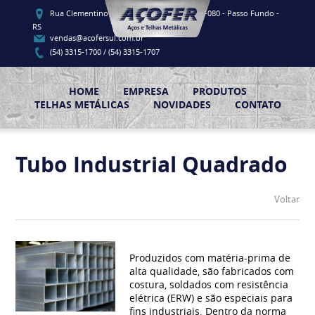
Rua Clementino Luis Vieira, 91 - CEP 99060-080 - Passo Fundo -
RS
vendas@acofersul.com.br
(54) 3315-1700 / (54) 3315-1707
HOME
EMPRESA
PRODUTOS
TELHAS METÁLICAS
NOVIDADES
CONTATO
Tubo Industrial Quadrado
Voltar
Produzidos com matéria-prima de
alta qualidade, são fabricados com
costura, soldados com resistência
elétrica (ERW) e são especiais para
fins industriais. Dentro da norma