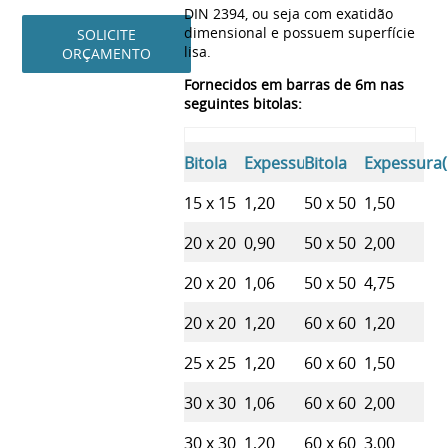
DIN 2394, ou seja com exatidão
dimensional e possuem superfície
SOLICITE
lisa.
ORÇAMENTO
Fornecidos em barras de 6m nas
seguintes bitolas:
Bitola
Expessura(mm)
Bitola
Expessura
15 x 15
1,20
50 x 50
1,50
20 x 20
0,90
50 x 50
2,00
20 x 20
1,06
50 x 50
4,75
20 x 20
1,20
60 x 60
1,20
25 x 25
1,20
60 x 60
1,50
30 x 30
1,06
60 x 60
2,00
30 x 30
1,20
60 x 60
3,00