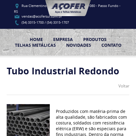
Rua Clementino Luis Vieira, 91 - CEP 99060-080 - Passo Fundo -
RS
vendas@acofersul.com.br
(54) 3315-1700 / (54) 3315-1707
HOME
EMPRESA
PRODUTOS
TELHAS METÁLICAS
NOVIDADES
CONTATO
Tubo Industrial Redondo
Voltar
Produzidos com matéria-prima de
alta qualidade, são fabricados com
costura, soldados com resistência
elétrica (ERW) e são especiais para
fins industriais. Dentro da norma