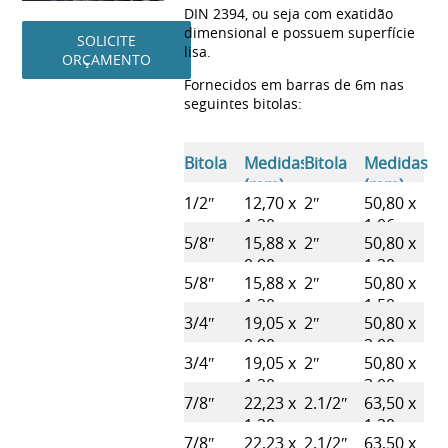
DIN 2394, ou seja com exatidão
dimensional e possuem superfície
SOLICITE
lisa.
ORÇAMENTO
Fornecidos em barras de 6m nas
seguintes bitolas:
Bitola
Medidas
Bitola
Medidas
(mm)
(mm)
1/2″
12,70 x
2″
50,80 x
1,20
1,06
5/8″
15,88 x
2″
50,80 x
0,90
1,20
5/8″
15,88 x
2″
50,80 x
1,20
1,50
3/4″
19,05 x
2″
50,80 x
0,90
2,00
3/4″
19,05 x
2″
50,80 x
1,20
3,00
7/8″
22,23 x
2.1/2″
63,50 x
1,20
1,20
7/8″
22,23 x
2.1/2″
63,50 x