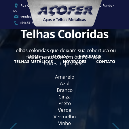
Rua Clementino Luis Vieira, 91 - CEP 99060-080 - Passo Fundo -
RS
vendas@acofersul.com.br
(54) 3315-1700 / (54) 3315-1707
Telhas Coloridas
Telhas coloridas que deixam sua cobertura ou
HOME
EMPRESA
PRODUTOS
fechamento com um ótimo visual!
TELHAS METÁLICAS
NOVIDADES
CONTATO
Cores disponíveis:
Amarelo
Azul
Branco
Cinza
Preto
Verde
Vermelho
Vinho