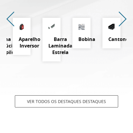
Telha
Aparelho
Barra
Bobina
Cantoneir
nslúcida
Inversor
Laminada
propileno
Estrela
VER TODOS OS DESTAQUES DESTAQUES