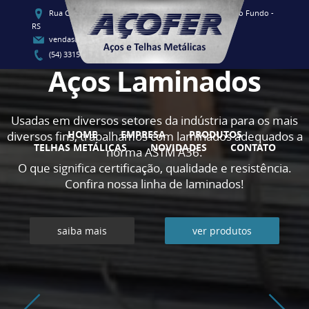
Rua Clementino Luis Vieira, 91 - CEP 99060-080 - Passo Fundo -
RS
vendas@acofersul.com.br
(54) 3315-1700 / (54) 3315-1707
Aços Laminados
Usadas em diversos setores da indústria para os mais
HOME
EMPRESA
PRODUTOS
diversos fins, trabalhamos com laminados adequados a
TELHAS METÁLICAS
NOVIDADES
CONTATO
norma ASTM A36.
O que significa certificação, qualidade e resistência.
Confira nossa linha de laminados!
saiba mais
ver produtos