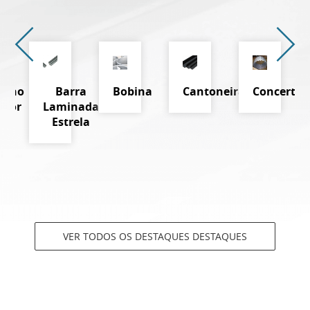
elho
Barra
Bobina
Cantoneira
Concertin
rsor
Laminada
Estrela
VER TODOS OS DESTAQUES DESTAQUES