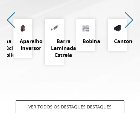
Telha
Aparelho
Barra
Bobina
Cantoneir
nslúcida
Inversor
Laminada
propileno
Estrela
VER TODOS OS DESTAQUES DESTAQUES