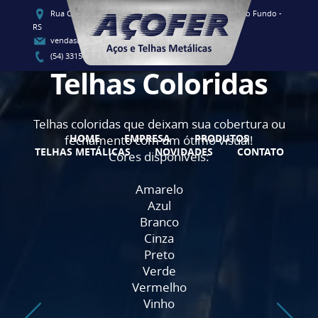
Rua Clementino Luis Vieira, 91 - CEP 99060-080 - Passo Fundo -
RS
vendas@acofersul.com.br
(54) 3315-1700 / (54) 3315-1707
Telhas Coloridas
Telhas coloridas que deixam sua cobertura ou
HOME
EMPRESA
PRODUTOS
fechamento com um ótimo visual!
TELHAS METÁLICAS
NOVIDADES
CONTATO
Cores disponíveis:
Amarelo
Azul
Branco
Cinza
Preto
Verde
Vermelho
Vinho