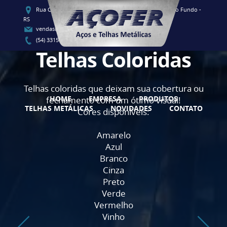
Rua Clementino Luis Vieira, 91 - CEP 99060-080 - Passo Fundo -
RS
vendas@acofersul.com.br
(54) 3315-1700 / (54) 3315-1707
Telhas Coloridas
Telhas coloridas que deixam sua cobertura ou
HOME
EMPRESA
PRODUTOS
fechamento com um ótimo visual!
TELHAS METÁLICAS
NOVIDADES
CONTATO
Cores disponíveis:
Amarelo
Azul
Branco
Cinza
Preto
Verde
Vermelho
Vinho