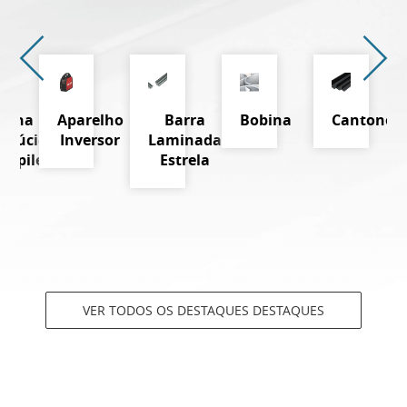
Telha
Aparelho
Barra
Bobina
Cantoneir
nslúcida
Inversor
Laminada
propileno
Estrela
VER TODOS OS DESTAQUES DESTAQUES