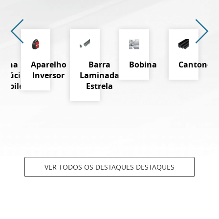
Telha
Aparelho
Barra
Bobina
Cantoneir
nslúcida
Inversor
Laminada
propileno
Estrela
VER TODOS OS DESTAQUES DESTAQUES