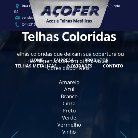
Rua Clementino Luis Vieira, 91 - CEP 99060-080 - Passo Fundo -
RS
vendas@acofersul.com.br
(54) 3315-1700 / (54) 3315-1707
Telhas Coloridas
Telhas coloridas que deixam sua cobertura ou
HOME
EMPRESA
PRODUTOS
fechamento com um ótimo visual!
TELHAS METÁLICAS
NOVIDADES
CONTATO
Cores disponíveis:
Amarelo
Azul
Branco
Cinza
Preto
Verde
Vermelho
Vinho