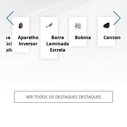
Telha
Aparelho
Barra
Bobina
Cantoneir
nslúcida
Inversor
Laminada
propileno
Estrela
VER TODOS OS DESTAQUES DESTAQUES