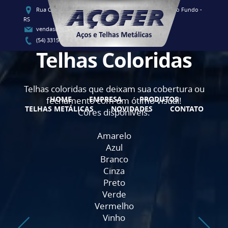
Rua Clementino Luis Vieira, 91 - CEP 99060-080 - Passo Fundo -
RS
vendas@acofersul.com.br
(54) 3315-1700 / (54) 3315-1707
Telhas Coloridas
Telhas coloridas que deixam sua cobertura ou
HOME
EMPRESA
PRODUTOS
fechamento com um ótimo visual!
TELHAS METÁLICAS
NOVIDADES
CONTATO
Cores disponíveis:
Amarelo
Azul
Branco
Cinza
Preto
Verde
Vermelho
Vinho