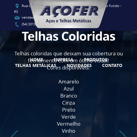
Rua Clementino Luis Vieira, 91 - CEP 99060-080 - Passo Fundo -
RS
vendas@acofersul.com.br
(54) 3315-1700 / (54) 3315-1707
Telhas Coloridas
Telhas coloridas que deixam sua cobertura ou
HOME
EMPRESA
PRODUTOS
fechamento com um ótimo visual!
TELHAS METÁLICAS
NOVIDADES
CONTATO
Cores disponíveis:
Amarelo
Azul
Branco
Cinza
Preto
Verde
Vermelho
Vinho