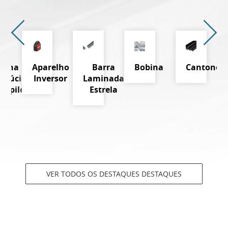
Telha
Aparelho
Barra
Bobina
Cantoneir
nslúcida
Inversor
Laminada
propileno
Estrela
VER TODOS OS DESTAQUES DESTAQUES