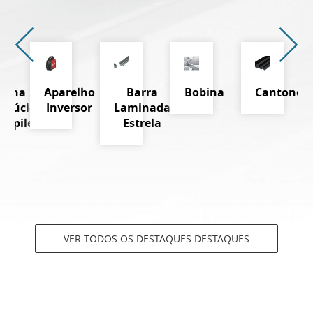
Telha
Aparelho
Barra
Bobina
Cantoneir
nslúcida
Inversor
Laminada
propileno
Estrela
VER TODOS OS DESTAQUES DESTAQUES