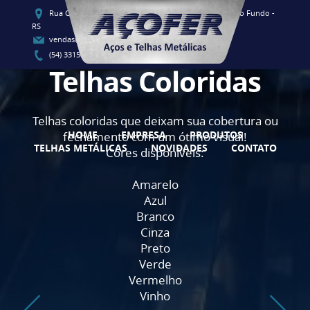
Rua Clementino Luis Vieira, 91 - CEP 99060-080 - Passo Fundo -
RS
vendas@acofersul.com.br
(54) 3315-1700 / (54) 3315-1707
Telhas Coloridas
Telhas coloridas que deixam sua cobertura ou
HOME
EMPRESA
PRODUTOS
fechamento com um ótimo visual!
TELHAS METÁLICAS
NOVIDADES
CONTATO
Cores disponíveis:
Amarelo
Azul
Branco
Cinza
Preto
Verde
Vermelho
Vinho