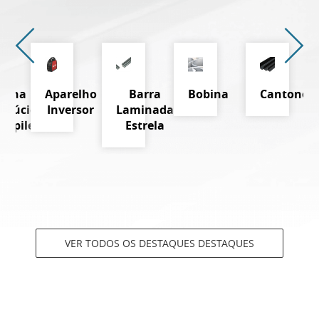
Telha
Aparelho
Barra
Bobina
Cantoneir
nslúcida
Inversor
Laminada
propileno
Estrela
VER TODOS OS DESTAQUES DESTAQUES