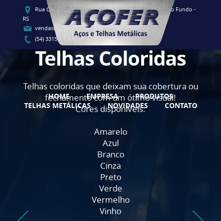
Rua Clementino Luis Vieira, 91 - CEP 99060-080 - Passo Fundo -
RS
vendas@acofersul.com.br
(54) 3315-1700 / (54) 3315-1707
Telhas Coloridas
Telhas coloridas que deixam sua cobertura ou
HOME
EMPRESA
PRODUTOS
fechamento com um ótimo visual!
TELHAS METÁLICAS
NOVIDADES
CONTATO
Cores disponíveis:
Amarelo
Azul
Branco
Cinza
Preto
Verde
Vermelho
Vinho